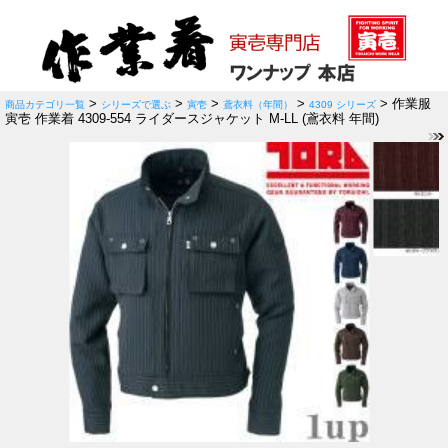
>
>
>
>
> 作業服
商品カテゴリ一覧
シリーズで選ぶ
寅壱
鳶衣料（年間）
4309 シリーズ
寅壱 作業着 4309-554 ライダースジャケット M-LL (鳶衣料 年間)