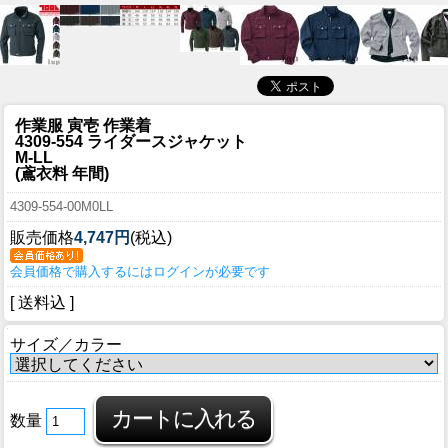
作業服 寅壱 作業着
4309-554 ライダースジャケット
M-LL
(鳶衣料 年間)
4309-554-00M0LL
販売価格
4,747円
(税込)
会員価格で購入するにはログインが必要です
[ 送料込 ]
サイズ／カラー
数量