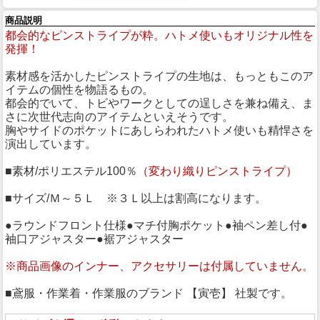
商品説明
都会的なピンストライプが粋。ハトメ使いもオリジナル性を
発揮！
素材感を活かしたピンストライプの生地は、もっともこのア
イテムの個性を物語るもの。
都会的でいて、トビやワークとしての逞しさを兼ね備え、ま
さに次世代志向のアイテムといえそうです。
胸やサイドのポケットにあしらわれたハトメ使いも精悍さを
演出しています。
■素材/ポリエステル100％
（変わり織りピンストライプ）
■サイズ/Ｍ～５Ｌ ※３Ｌ以上は割高になります。
●ラウンドフロント仕様●マチ付胸ポケット●袖ペン差し付●
袖口アジャスター●裾アジャスター
※商品画像のインナー、アクセサリーは付属していません。
■鳶服・作業着・作業服のブランド 【寅壱】 社製です。