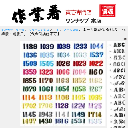
>
>
>
> ネーム刺繍代 会社名 （作
商品カテゴリ一覧
シリーズで選ぶ
加工
ネーム刺繍
業服・鳶服用）【代金引換は不可】