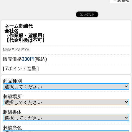
ネーム刺繍代
会社名
（作業服・鳶服用）
【代金引換は不可】
NAME-KAISYA
販売価格
330円
(税込)
[ 7ポイント進呈 ]
商品種別
刺繍場所
刺繍書体
刺繍糸色