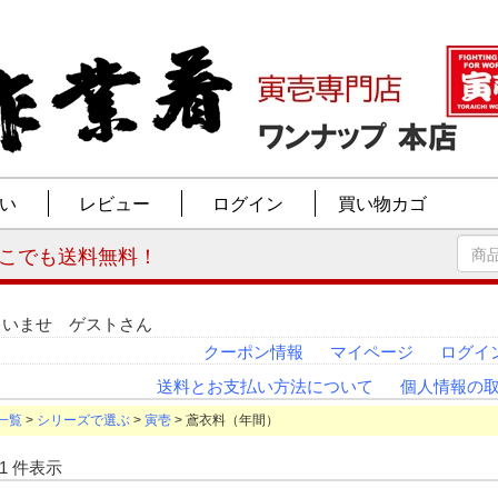
ゃいませ ゲストさん
クーポン情報
マイページ
ログイ
送料とお支払い方法について
個人情報の
一覧
>
シリーズで選ぶ
>
寅壱
> 鳶衣料（年間）
-31 件表示