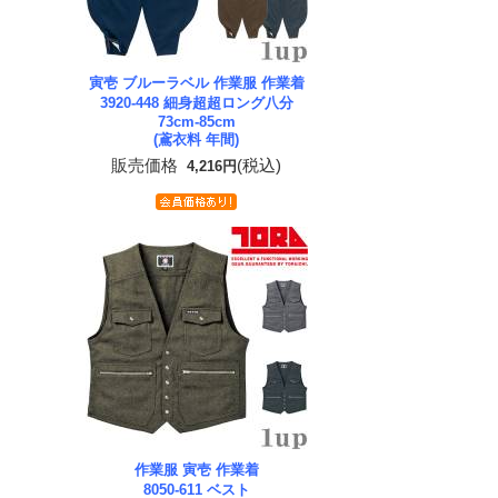
寅壱 ブルーラベル 作業服 作業着
3920-448 細身超超ロング八分
73cm-85cm
(鳶衣料 年間)
販売価格
(税込)
4,216円
作業服 寅壱 作業着
8050-611 ベスト