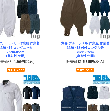
 ブルーラベル 作業服 作業着
寅壱 ブルーラベル 作業服 作業着
3920-414 ロングニッカ
3920-418 超超ロング八分
73cm-85cm
70cm-85cm
(鳶衣料 年間)
(鳶衣料 年間)
販売価格
(税込)
販売価格
(税込)
4,399円
5,315円