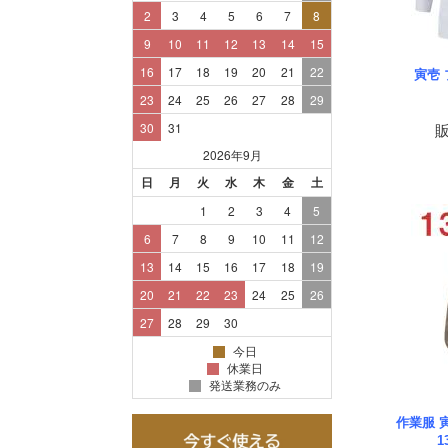
寅壱
作業服 寅
1