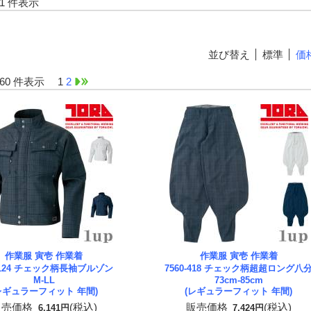
-31 件表示
並び替え
標準
価
1-60 件表示
1
2
作業服 寅壱 作業着
作業服 寅壱 作業着
0-124 チェック柄長袖ブルゾン
7560-418 チェック柄超超ロング八
M-LL
73cm-85cm
レギュラーフィット 年間)
(レギュラーフィット 年間)
販売価格
(税込)
販売価格
(税込)
6,141円
7,424円