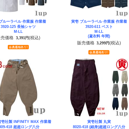
 ブルーラベル 作業服 作業着
寅壱 ブルーラベル 作業服 作業着
3920-125 長袖シャツ
3920-611 ベスト
M-LL
M-LL
(鳶衣料 年間)
販売価格
(税込)
3,391円
販売価格
(税込)
3,299円
壱社製 INFINITY MAX 作業着
寅壱社製 丸寅
309-418 超超ロング八分
8020-418 (細身)超超ロング八分