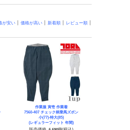
格が安い
価格が高い
新着順
レビュー順
作業服 寅壱 作業着
分
7560-407 チェック柄乗馬ズボン
小(77)-特大(85)
(レギュラーフィット 年間)
販売価格
(税込)
6,690円