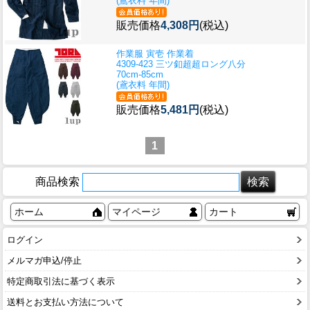
(鳶衣料 年間)
販売価格
4,308円
(税込)
作業服 寅壱 作業着
4309-423 三ツ釦超超ロング八分
70cm-85cm
(鳶衣料 年間)
販売価格
5,481円
(税込)
1
商品検索
ホーム
マイページ
カート
ログイン
メルマガ申込/停止
特定商取引法に基づく表示
送料とお支払い方法について