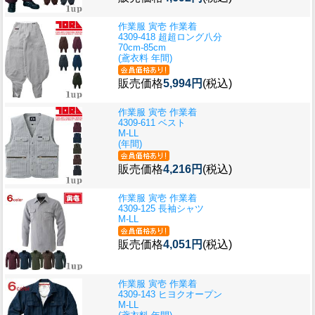
作業服 寅壱 作業着
4309-418 超超ロング八分
70cm-85cm
(鳶衣料 年間)
販売価格
5,994円
(税込)
作業服 寅壱 作業着
4309-611 ベスト
M-LL
(年間)
販売価格
4,216円
(税込)
作業服 寅壱 作業着
4309-125 長袖シャツ
M-LL
販売価格
4,051円
(税込)
作業服 寅壱 作業着
4309-143 ヒヨクオープン
M-LL