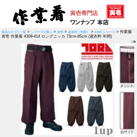
>
>
>
>
> 作業服
商品カテゴリ一覧
シリーズで選ぶ
寅壱
鳶衣料（年間）
4309 シリーズ
寅壱 作業着 4309-414 ロングニッカ 73cm-85cm (鳶衣料 年間)