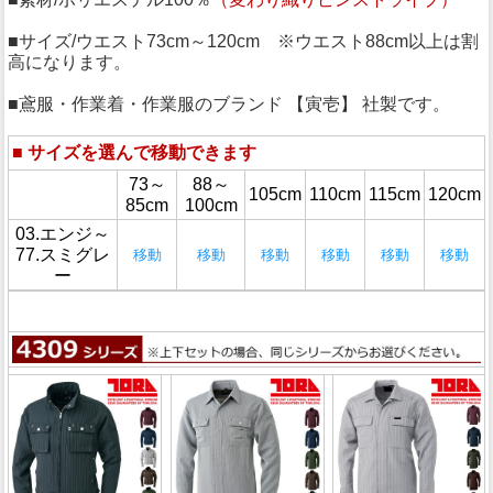
■サイズ/ウエスト73cm～120cm ※ウエスト88cm以上は割
高になります。
■鳶服・作業着・作業服のブランド 【寅壱】 社製です。
■
サイズを選んで移動できます
73～
88～
105cm
110cm
115cm
120cm
85cm
100cm
03.エンジ～
77.スミグレ
移動
移動
移動
移動
移動
移動
ー