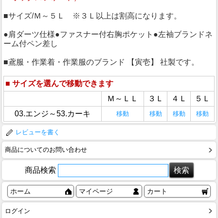
■サイズ/Ｍ～５Ｌ ※３Ｌ以上は割高になります。
●肩ダーツ仕様●ファスナー付右胸ポケット●左袖ブランドネ
ーム付ペン差し
■鳶服・作業着・作業服のブランド 【寅壱】 社製です。
■
サイズを選んで移動できます
Ｍ～ＬＬ
３Ｌ
４Ｌ
５Ｌ
03.エンジ～53.カーキ
移動
移動
移動
移動
レビューを書く
商品についてのお問い合わせ
商品検索
ホーム
マイページ
カート
ログイン