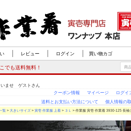
ゃいませ ゲストさん
クーポン情報
マイページ
ログイ
送料とお支払い方法について
個人情報の
一覧
>
大きいサイズ
>
寅壱 作業服 上着
>
３Ｌ
> 作業服 寅壱 作業着 3930-125 