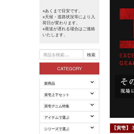
【寅壱】 3