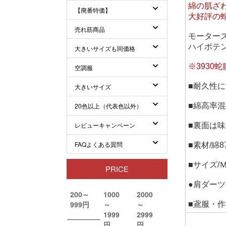
綿の肌ざ
大好評の
モーター
ハイポテ
※393
■耐久性
■綿高率
■裏面は
■素材/綿
■サイズ
●肩ダー
■鳶服・作