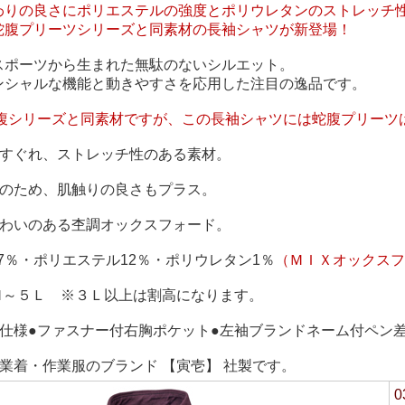
わりの良さにポリエステルの強度とポリウレタンのストレッチ
蛇腹プリーツシリーズと同素材の長袖シャツが新登場！
スポーツから生まれた無駄のないシルエット。
ンシャルな機能と動きやすさを応用した注目の逸品です。
0蛇腹シリーズと同素材ですが、この長袖シャツには蛇腹プリーツ
にすぐれ、ストレッチ性のある素材。
混のため、肌触りの良さもプラス。
味わいのある杢調オックスフォード。
87％・ポリエステル12％・ポリウレタン1％
（ＭＩＸオックスフ
/Ｍ～５Ｌ ※３Ｌ以上は割高になります。
ツ仕様●ファスナー付右胸ポケット●左袖ブランドネーム付ペン
業着・作業服のブランド 【寅壱】 社製です。
0