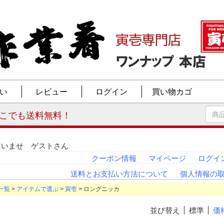
ゃいませ ゲストさん
クーポン情報
マイページ
ログイ
送料とお支払い方法について
個人情報の
一覧
>
アイテムで選ぶ
>
寅壱
> ロングニッカ
並び替え
標準
価