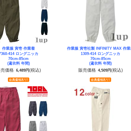
作業服 寅壱 作業着
作業服 寅壱社製 INFINITY MAX 作
7360-414 ロングニッカ
1309-414 ロングニッカ
70cm-85cm
70cm-85cm
(鳶衣料 年間)
(鳶衣料 年間)
販売価格
(税込)
販売価格
(税込)
6,489円
4,509円