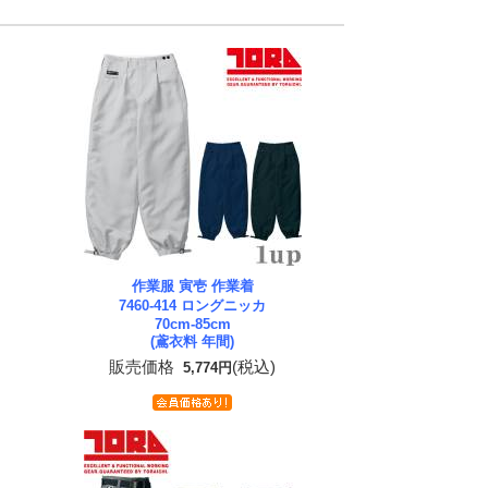
作業服 寅壱 作業着
7460-414 ロングニッカ
70cm-85cm
(鳶衣料 年間)
販売価格
(税込)
5,774円