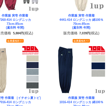
作業服 寅壱 作業着
作業服 寅壱 作業着
7260-414 ロングニッカ
4441-414 ロングニッカ 綿100％
73cm-85cm
70cm-85cm
(鳶衣料 年間)
(鳶衣料 年間)
販売価格
(税込)
販売価格
(税込)
5,884円
7,039円
寅壱 作業着 ［イチオシ夏トビ］
作業服 寅壱 作業着
7016-414 ロングニッカ
1016-414 ロングニッカ 綿100％