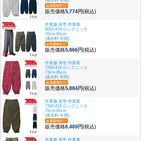
(鳶衣料 年間)
販売価格
5,774円
(税込)
作業服 寅壱 作業着
8050-414 ロングニッカ
70cm-85cm
(鳶衣料 年間)
販売価格
5,866円
(税込)
作業服 寅壱 作業着
7260-414 ロングニッカ
73cm-85cm
(鳶衣料 年間)
販売価格
5,884円
(税込)
作業服 寅壱 作業着
7360-414 ロングニッカ
70cm-85cm
(鳶衣料 年間)
販売価格
6,489円
(税込)
作業服 寅壱 作業着