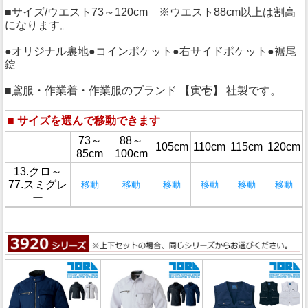
■サイズ/ウエスト73～120cm ※ウエスト88cm以上は割高
になります。
●オリジナル裏地●コインポケット●右サイドポケット●裾尾
錠
■鳶服・作業着・作業服のブランド 【寅壱】 社製です。
■
サイズを選んで移動できます
73～
88～
105cm
110cm
115cm
120cm
85cm
100cm
13.クロ～
77.スミグレ
移動
移動
移動
移動
移動
移動
ー