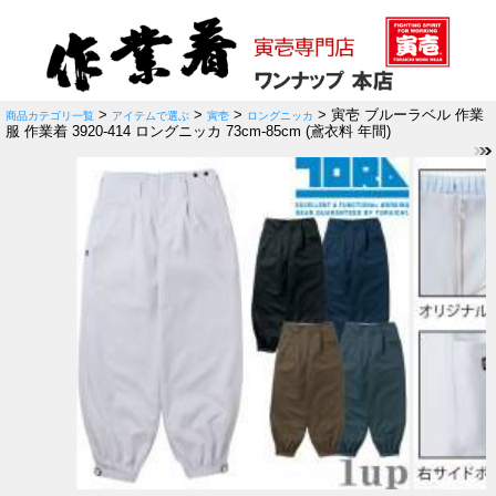
>
>
>
> 寅壱 ブルーラベル 作業
商品カテゴリ一覧
アイテムで選ぶ
寅壱
ロングニッカ
服 作業着 3920-414 ロングニッカ 73cm-85cm (鳶衣料 年間)