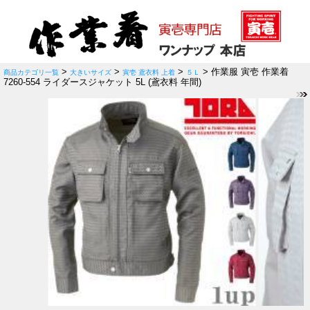
>
>
>
> 作業服 寅壱 作業着
商品カテゴリ一覧
大きいサイズ
寅壱 鳶衣料 上着
５Ｌ
7260-554 ライダースジャケット 5L (鳶衣料 年間)