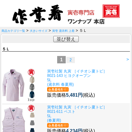
>
>
> ５Ｌ
商品カテゴリ一覧
大きいサイズ
寅壱 鳶衣料 上着
並び替え
５Ｌ
>
1
2
寅壱社製 丸寅 ［イチオシ夏トビ］
8021-143 ヒヨクオープン
5L
(鳶衣料 春夏用)
販売価格
5,481円
(税込)
寅壱社製 丸寅 ［イチオシ夏トビ］
8021-611 ベスト
5L
(春夏用)
販売価格
4,234円
(税込)