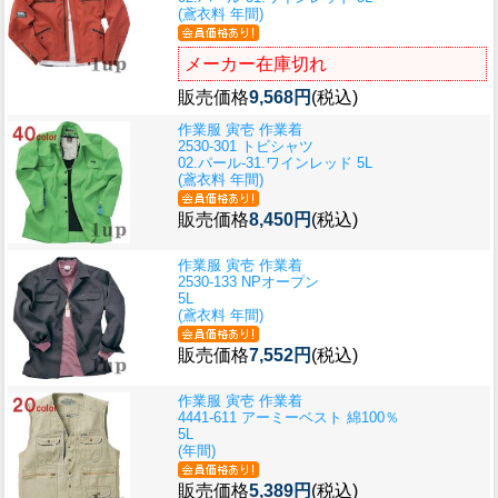
(鳶衣料 年間)
メーカー在庫切れ
販売価格
9,568円
(税込)
作業服 寅壱 作業着
2530-301 トビシャツ
02.パール-31.ワインレッド 5L
(鳶衣料 年間)
販売価格
8,450円
(税込)
作業服 寅壱 作業着
2530-133 NPオープン
5L
(鳶衣料 年間)
販売価格
7,552円
(税込)
作業服 寅壱 作業着
4441-611 アーミーベスト 綿100％
5L
(年間)
販売価格
5,389円
(税込)