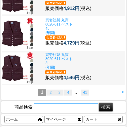
販売価格
4,912円
(税込)
寅壱社製 丸寅
8020-611 ベスト
4L
(年間)
販売価格
4,729円
(税込)
寅壱社製 丸寅
8020-611 ベスト
3L
(年間)
販売価格
4,546円
(税込)
>
1
…
2
3
4
41
商品検索
ホーム
マイページ
カート