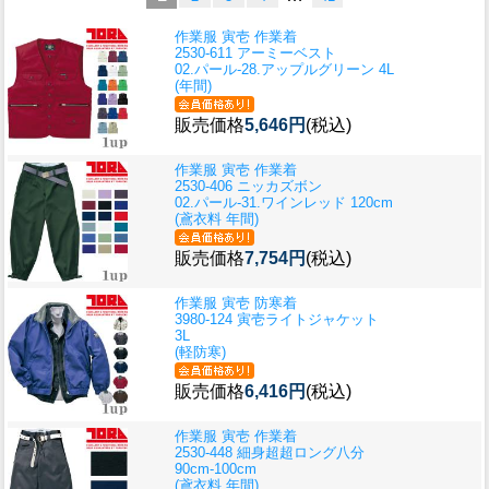
作業服 寅壱 作業着
2530-611 アーミーベスト
02.パール-28.アップルグリーン 4L
(年間)
販売価格
5,646円
(税込)
作業服 寅壱 作業着
2530-406 ニッカズボン
02.パール-31.ワインレッド 120cm
(鳶衣料 年間)
販売価格
7,754円
(税込)
作業服 寅壱 防寒着
3980-124 寅壱ライトジャケット
3L
(軽防寒)
販売価格
6,416円
(税込)
作業服 寅壱 作業着
2530-448 細身超超ロング八分
90cm-100cm
(鳶衣料 年間)