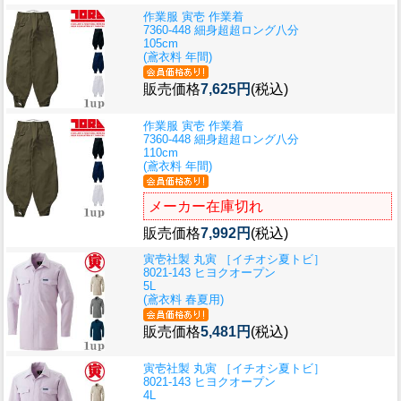
作業服 寅壱 作業着
7360-448 細身超超ロング八分
105cm
(鳶衣料 年間)
販売価格
7,625円
(税込)
作業服 寅壱 作業着
7360-448 細身超超ロング八分
110cm
(鳶衣料 年間)
メーカー在庫切れ
販売価格
7,992円
(税込)
寅壱社製 丸寅 ［イチオシ夏トビ］
8021-143 ヒヨクオープン
5L
(鳶衣料 春夏用)
販売価格
5,481円
(税込)
寅壱社製 丸寅 ［イチオシ夏トビ］
8021-143 ヒヨクオープン
4L