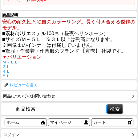
商品説明
安心の耐久性と独自のカラーリング。長く付き合える傑作の
モデル。
■素材/ポリエステル100％（昼夜ヘリンボーン）
■サイズ/Ｍ～５Ｌ ※３Ｌ以上は割高になります。
※画像１のインナーは付属していません。
■鳶服・作業着・作業服のブランド 【寅壱】 社製です。
▼バリエーション
Ｍ～ＬＬ
３Ｌ
４Ｌ
５Ｌ
レビューを書く
商品についてのお問い合わせ
商品検索
ホーム
マイページ
カート
ログイン