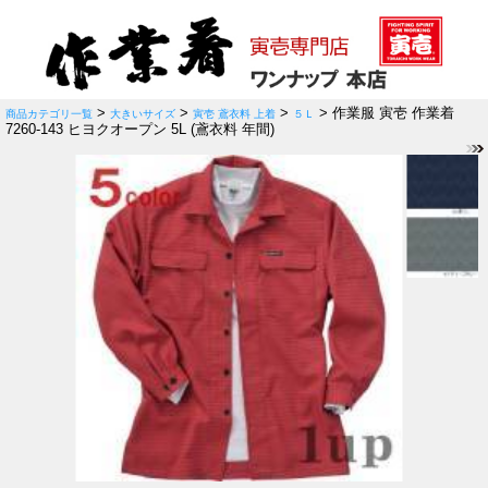
>
>
>
> 作業服 寅壱 作業着
商品カテゴリ一覧
大きいサイズ
寅壱 鳶衣料 上着
５Ｌ
7260-143 ヒヨクオープン 5L (鳶衣料 年間)