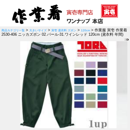
>
>
>
> 作業服 寅壱 作業着
商品カテゴリ一覧
大きいサイズ
寅壱 鳶衣料 ズボン
120cm
2530-406 ニッカズボン 02.パール-31.ワインレッド 120cm (鳶衣料 年間)