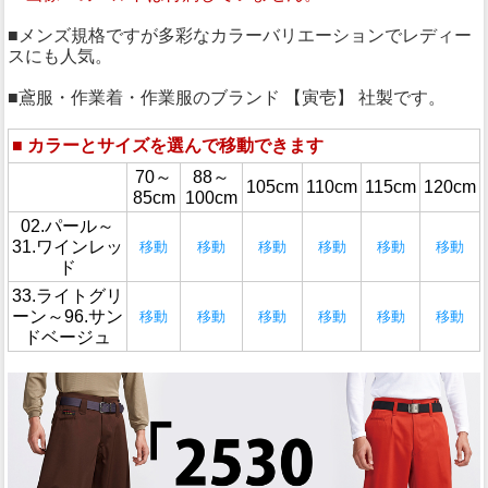
■メンズ規格ですが多彩なカラーバリエーションでレディー
スにも人気。
■鳶服・作業着・作業服のブランド 【寅壱】 社製です。
■
カラーとサイズを選んで移動できます
70～
88～
105cm
110cm
115cm
120cm
85cm
100cm
02.パール～
31.ワインレッ
移動
移動
移動
移動
移動
移動
ド
33.ライトグリ
ーン～96.サン
移動
移動
移動
移動
移動
移動
ドベージュ