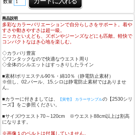
数量
商品説明
多彩なカラーバリエーションで自分らしさをサポート。着や
すさや動きやすさは超一級。
ニッカといえども、ズボンやジーンズなどにも匹敵。軽快で
コンパクトなはき心地を楽しむ。
◇カラバリ豊富
◇ワンタックなので快適なウエスト周り
◇全体のシルエットはすっきりしたライン
■素材/ポリエステル90％・綿10％（静電防止素材）
※但し、02.パール、15.シロは静電防止素材ではありませ
ん。
■カラーに付きましては、
の【2530シリ
【寅壱】 カラーサンプル
ーズ】をご参照ください。
■サイズ/ウエスト70～120cm ※ウエスト88cm以上は割高
になります。
※画像１のベルトは付属していません。