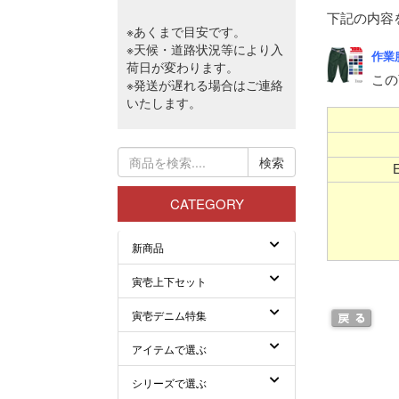
下記の内容
作業服
この