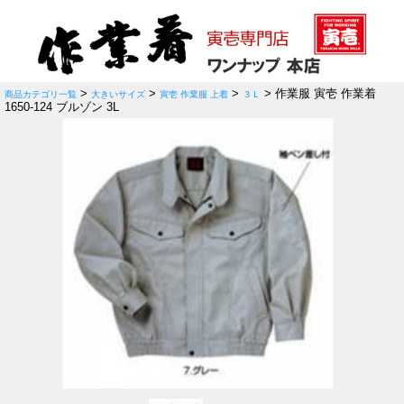
>
>
>
> 作業服 寅壱 作業着
商品カテゴリ一覧
大きいサイズ
寅壱 作業服 上着
３Ｌ
1650-124 ブルゾン 3L