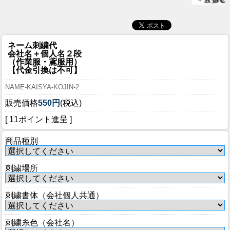
ネーム刺繍代
会社名＋個人名２段
（作業服・鳶服用）
【代金引換は不可】
NAME-KAISYA-KOJIN-2
販売価格
550円
(税込)
[ 11ポイント進呈 ]
商品種別
刺繍場所
刺繍書体（会社個人共通）
刺繍糸色（会社名）