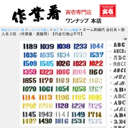
>
>
>
> ネーム刺繍代 会社名＋個
商品カテゴリ一覧
シリーズで選ぶ
加工
ネーム刺繍
人名２段 （作業服・鳶服用）【代金引換は不可】