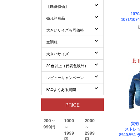
107
1071/10
寅壱
ストレッ
8940-55