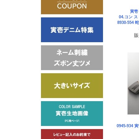
寅壱
04.コン 
8930-55
販
0945-93