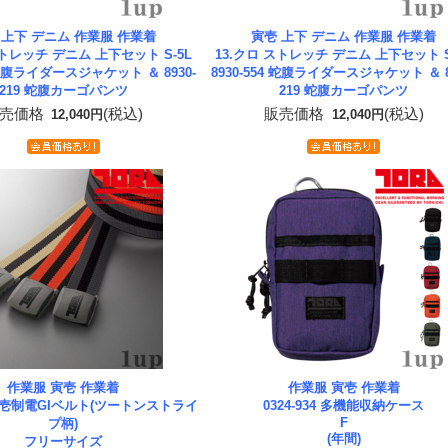
 上下 デニム 作業服 作業着
寅壱 上下 デニム 作業服 作業着
ストレッチ デニム 上下セット S-5L
13.クロ ストレッチ デニム 上下セット S
4 蛇腹ライダースジャケット ＆ 8930-
8930-554 蛇腹ライダースジャケット ＆ 8
219 蛇腹カーゴパンツ
219 蛇腹カーゴパンツ
売価格
(税込)
販売価格
(税込)
12,040円
12,040円
作業服 寅壱 作業着
作業服 寅壱 作業着
4 寅壱制電GIベルト(ツートンストライ
0324-934 多機能収納ケース
F
プ柄)
(年間)
フリーサイズ