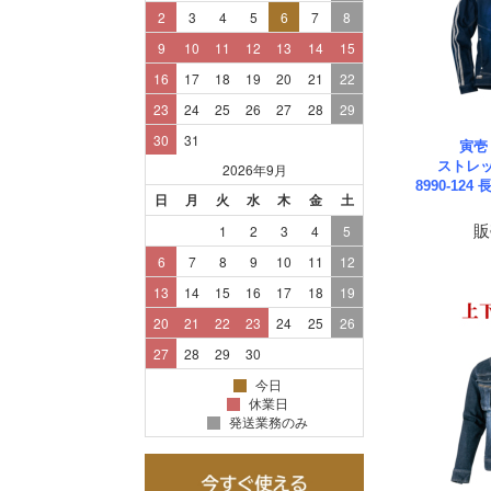
寅壱
ストレッ
8990-124
販