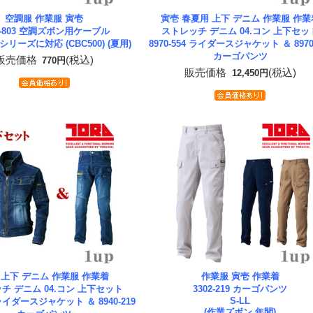
空調服 作業服 寅壱
寅壱 春夏用 上下 デニム 作業服 作業
0-803 空調ズボン用ケーブル
ストレッチ デニム 04.コン 上下セッ
74シリーズに対応 (CBC500) (夏用)
8970-554 ライダースジャケット ＆ 8970
カーゴパンツ
販売価格
(税込)
770円
販売価格
(税込)
12,450円
 上下 デニム 作業服 作業着
作業服 寅壱 作業着
チ デニム 04.コン 上下セット
3302-219 カーゴパンツ
S-LL
4 ライダースジャケット ＆ 8940-219
(作業ズボン 年間)