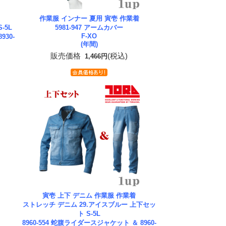
作業服 インナー 夏用 寅壱 作業着
-5L
5981-947 アームカバー
F-XO
930-
(年間)
販売価格
(税込)
1,466円
寅壱 上下 デニム 作業服 作業着
ストレッチ デニム 29.アイスブルー 上下セッ
ト S-5L
8960-554 蛇腹ライダースジャケット ＆ 8960-