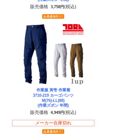
販売価格
(税込)
3,758円
作業服 寅壱 作業着
3710-219 カーゴパンツ
M(76)-LL(88)
(作業ズボン 年間)
販売価格
(税込)
4,949円
メーカー在庫切れ