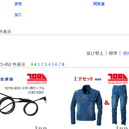
寅壱
関東鳶
加工
-4 件表示
並び替え
標準
価
421-452 件表示
1
2
3
4
5
6
7
8