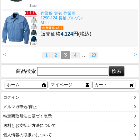
作業服 寅壱 作業着
1290-124 長袖ブルゾン
M-LL
販売価格
4,124円
(税込)
<
>
3
…
1
2
4
23
商品検索
ホーム
マイページ
カート
ログイン
メルマガ申込/停止
特定商取引法に基づく表示
送料とお支払い方法について
個人情報の取扱いについて