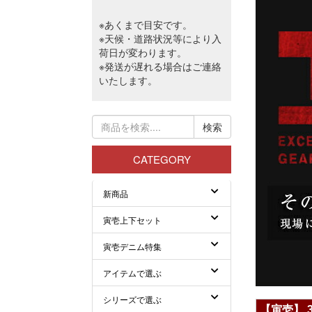
【寅壱】 3