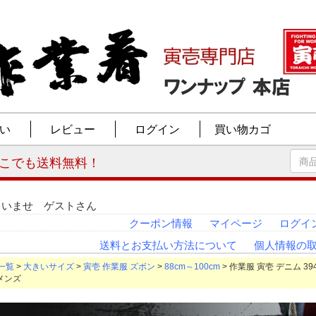
ゃいませ ゲストさん
クーポン情報
マイページ
ログイ
送料とお支払い方法について
個人情報の
一覧
>
大きいサイズ
>
寅壱 作業服 ズボン
>
88cm～100cm
> 作業服 寅壱 デニム 394
 メンズ