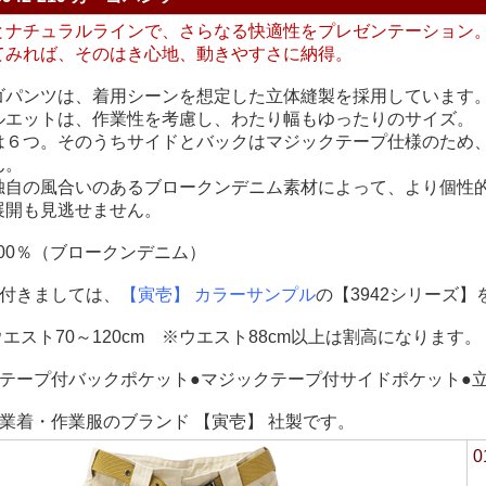
とナチュラルラインで、さらなる快適性をプレゼンテーション
てみれば、そのはき心地、動きやすさに納得。
ゴパンツは、着用シーンを想定した立体縫製を採用しています
ルエットは、作業性を考慮し、わたり幅もゆったりのサイズ。
は６つ。そのうちサイドとバックはマジックテープ仕様のため
ん。
独自の風合いのあるブロークンデニム素材によって、より個性
展開も見逃せません。
100％（ブロークンデニム）
に付きましては、
【寅壱】 カラーサンプル
の【3942シリーズ
ウエスト70～120cm ※ウエスト88cm以上は割高になります。
クテープ付バックポケット●マジックテープ付サイドポケット●
業着・作業服のブランド 【寅壱】 社製です。