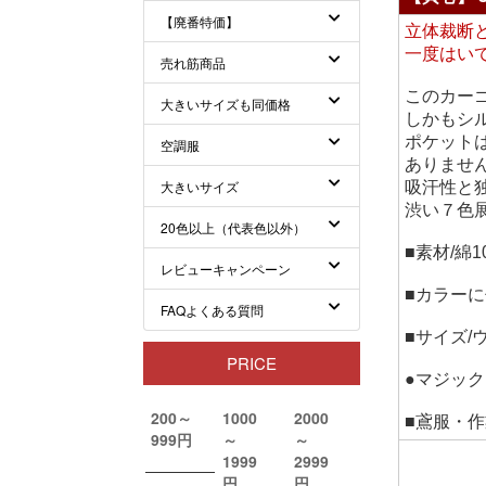
立体裁断
一度はい
このカー
しかもシ
ポケット
ありませ
吸汗性と
渋い７色
■素材/綿
■カラー
■サイズ/
●マジッ
■鳶服・作