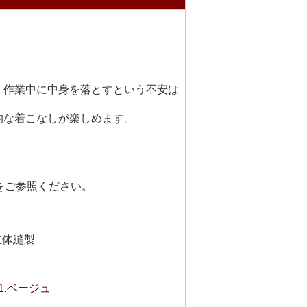
。
。
、作業中に中身を落とすという不安は
的な着こなしが楽しめます。
】をご参照ください。
立体縫製
01.ベージュ