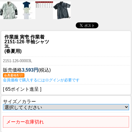
作業服 寅壱 作業着
2151-126 半袖シャツ
3L
(春夏用)
2151-126-00003L
販売価格
3,593円
(税込)
会員価格で購入するにはログインが必要です
[ 65ポイント進呈 ]
サイズ／カラー
メーカー在庫切れ