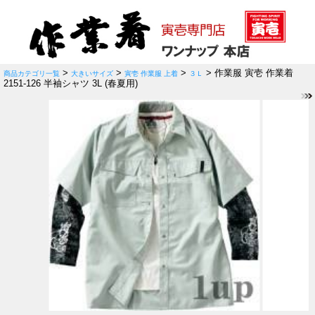
>
>
>
> 作業服 寅壱 作業着
商品カテゴリ一覧
大きいサイズ
寅壱 作業服 上着
３Ｌ
2151-126 半袖シャツ 3L (春夏用)