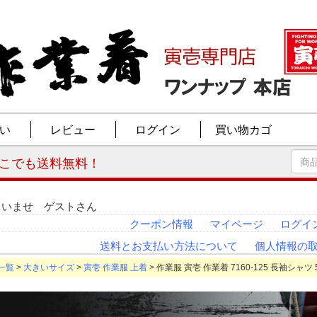
ゃいませ ゲストさん
クーポン情報
マイページ
ログイ
送料とお支払い方法について
個人情報の
一覧
>
大きいサイズ
>
寅壱 作業服 上着
> 作業服 寅壱 作業着 7160-125 長袖シャツ 