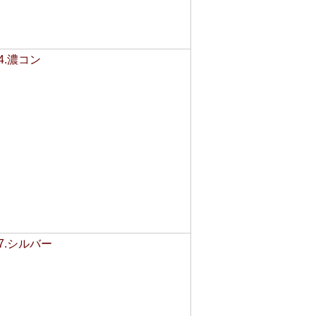
4.濃コン
37.シルバー