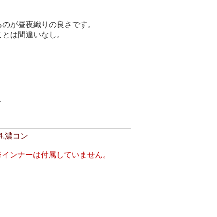
るのが昼夜織りの良さです。
ことは間違いなし。
ー
4.濃コン
※インナーは付属していません。