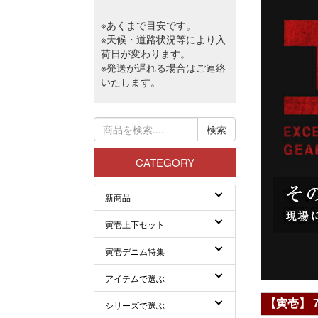
【寅壱】 7