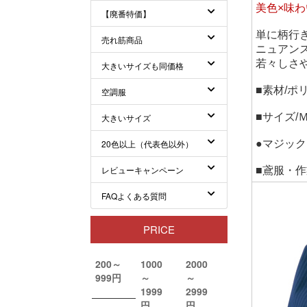
美色×味
単に柄行
ニュアン
若々しさ
■素材/ポ
■サイズ
●マジッ
■鳶服・作