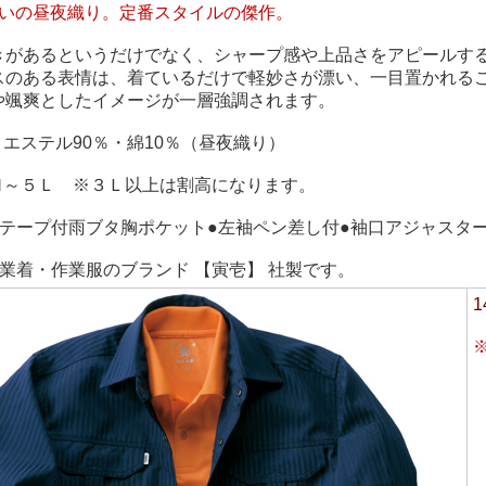
わいの昼夜織り。定番スタイルの傑作。
きがあるというだけでなく、シャープ感や上品さをアピールす
スのある表情は、着ているだけで軽妙さが漂い、一目置かれる
や颯爽としたイメージが一層強調されます。
リエステル90％・綿10％（昼夜織り）
/Ｍ～５Ｌ ※３Ｌ以上は割高になります。
クテープ付雨ブタ胸ポケット●左袖ペン差し付●袖口アジャスタ
業着・作業服のブランド 【寅壱】 社製です。
1