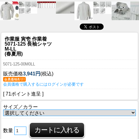
作業服 寅壱 作業着
5071-125 長袖シャツ
M-LL
(春夏用)
5071-125-00M0LL
販売価格
3,941円
(税込)
会員価格で購入するにはログインが必要です
[ 71ポイント進呈 ]
サイズ／カラー
数量