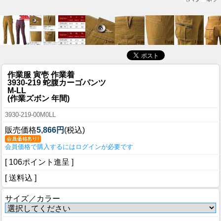
作業服 寅壱 作業着
3930-219 蛇腹カーゴパンツ
M-LL
(作業ズボン 年間)
3930-219-00M0LL
販売価格
5,866円
(税込)
会員価格で購入するにはログインが必要です
[ 106ポイント進呈 ]
[ 送料込 ]
サイズ／カラー