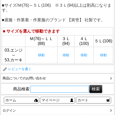
■サイズ/Ｍ(76)～５Ｌ(106) ※３Ｌ(94)以上は割高になりま
す。
■鳶服・作業着・作業服のブランド 【寅壱】 社製です。
■
サイズを選んで移動できます
Ｍ(76)～ＬＬ
３Ｌ
４Ｌ
５Ｌ(106)
(88)
(94)
(100)
03.エンジ
～
移動
移動
移動
移動
53.カーキ
レビューを書く
商品についてのお問い合わせ
商品検索
ホーム
マイページ
カート
ログイン