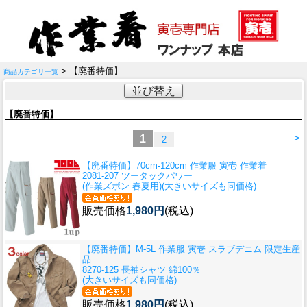
> 【廃番特価】
商品カテゴリ一覧
並び替え
【廃番特価】
>
1
2
【廃番特価】70cm-120cm 作業服 寅壱 作業着
2081-207 ツータックパワー
(作業ズボン 春夏用)(大きいサイズも同価格)
販売価格
1,980円
(税込)
【廃番特価】M-5L 作業服 寅壱 スラブデニム 限定生産
品
8270-125 長袖シャツ 綿100％
(大きいサイズも同価格)
販売価格
1,980円
(税込)