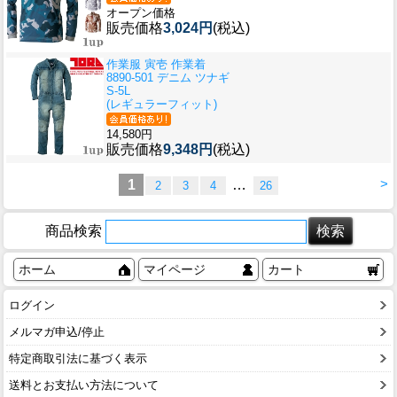
オープン価格
販売価格
3,024円
(税込)
作業服 寅壱 作業着
8890-501 デニム ツナギ
S-5L
(レギュラーフィット)
14,580円
販売価格
9,348円
(税込)
>
1
…
2
3
4
26
商品検索
ホーム
マイページ
カート
ログイン
メルマガ申込/停止
特定商取引法に基づく表示
送料とお支払い方法について