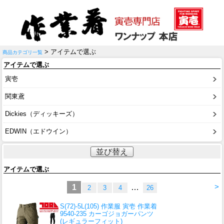
> アイテムで選ぶ
商品カテゴリ一覧
アイテムで選ぶ
寅壱
関東鳶
Dickies（ディッキーズ）
EDWIN（エドウイン）
並び替え
アイテムで選ぶ
>
1
…
2
3
4
26
S(72)-5L(105) 作業服 寅壱 作業着
9540-235 カーゴジョガーパンツ
(レギュラーフィット)