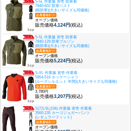
S-5L 作業服 寅壱 防寒着
7940-602 防寒ベスト
(軽防寒)(大きいサイズも同価格)
オープン価格
販売価格
4,124円
(税込)
S-5L 作業服 寅壱 防寒着
7940-129 防寒ブルゾン
(軽防寒)(大きいサイズも同価格)
オープン価格
販売価格
5,224円
(税込)
S-XL 作業服 寅壱 作業着
5954-516 ホッケーシャツ
(ルーズシルエット 年間)(大きいサイズも同価格)
3,780円
販売価格
3,207円
(税込)
S(72)-5L(106) 作業服 寅壱 作業着
3560-235 カーゴジョガーパンツ
(レギュラーフィット)
オープン価格