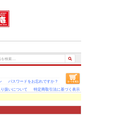
ン
パスワードをお忘れですか？
取り扱いについて
特定商取引法に基づく表示