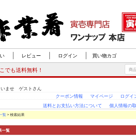
ゃいませ ゲストさん
クーポン情報
マイページ
ログイ
送料とお支払い方法について
個人情報の
一覧
> 検索結果
果一覧