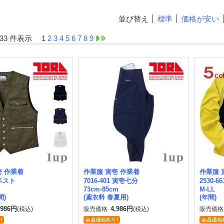
並び替え
標準
価格が安い
1-33 件表示
1
2
3
4
5
6
7
8
9
壱 作業着
作業服 寅壱 作業着
作業服 
 ベスト
7016-401 寅壱七分
2530-
73cm-85cm
M-LL
間)
(鳶衣料 春夏用)
(年間)
,986円
4,986円
(税込)
販売価格
(税込)
販売価格