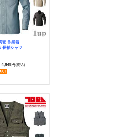
寅壱 作業着
125 長袖シャツ
4,949円
(税込)