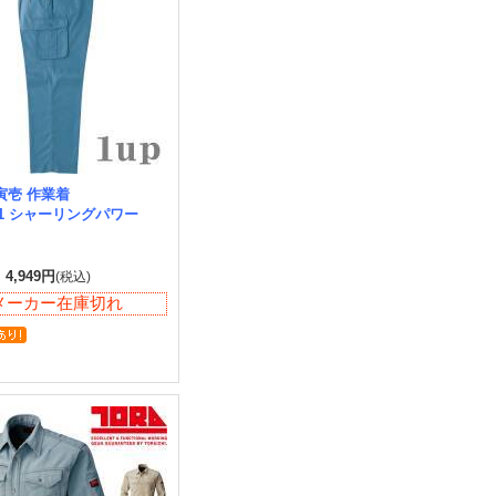
寅壱 作業着
201 シャーリングパワー
4,949円
(税込)
メーカー在庫切れ