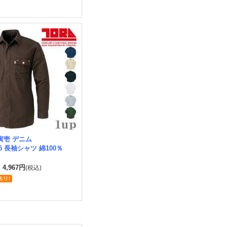
寅壱 デニム
125 長袖シャツ 綿100％
4,967円
(税込)