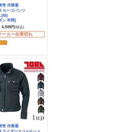
寅壱 作業着
219 カーゴパンツ
L(88)
ボン 年間)
4,949円
(税込)
メーカー在庫切れ
寅壱 作業着
-554 ライダースジャケット