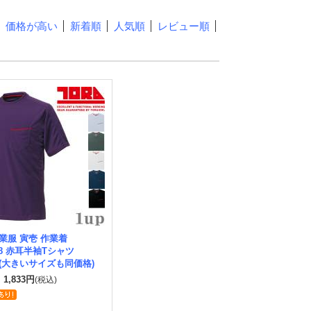
価格が高い
新着順
人気順
レビュー順
作業服 寅壱 作業着
618 赤耳半袖Tシャツ
)(大きいサイズも同価格)
1,833円
(税込)