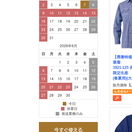
【廃番特価】
業着
3921-12
限定生産
(春夏用)
1
販売価格