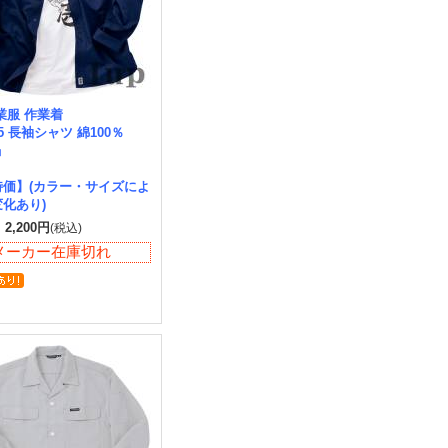
業服 作業着
125 長袖シャツ 綿100％
」
特価】(カラー・サイズによ
化あり)
2,200円
(税込)
メーカー在庫切れ