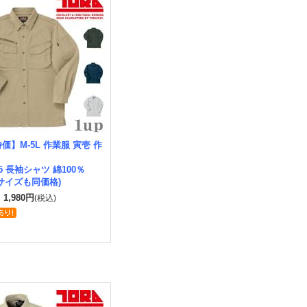
価】M-5L 作業服 寅壱 作
125 長袖シャツ 綿100％
サイズも同価格)
1,980円
(税込)