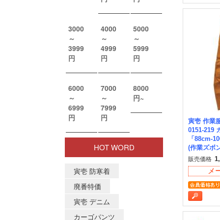
寅壱 作業
0151-21
「88cm-1
(作業ズボン
1
販売価格
メ