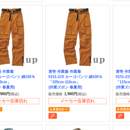
服 作業着
寅壱 作業服 作業着
寅壱 作
9 カーゴパンツ 綿100％
0151-219 カーゴパンツ 綿100％
0151-
00cm」
「105cm-110cm」
「115c
 春夏用)
(作業ズボン 春夏用)
(作業ズ
,980円
1,980円
(税込)
販売価格
(税込)
販売価格
ーカー在庫切れ
メーカー在庫切れ