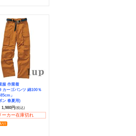
業服 作業着
219 カーゴパンツ 綿100％
-85cm」
ボン 春夏用)
1,980円
(税込)
メーカー在庫切れ