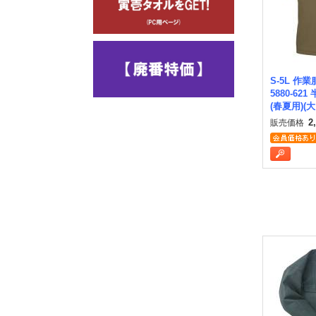
S-5L 作
5880-62
(春夏用)
2
販売価格