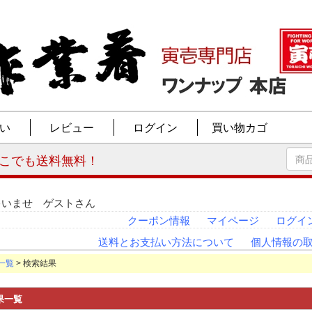
ゃいませ ゲストさん
クーポン情報
マイページ
ログイ
送料とお支払い方法について
個人情報の
一覧
> 検索結果
果一覧