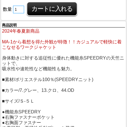
数量
商品説明
2024年春夏新商品
MA-1から着想を得た外観が特徴！！カジュアルで軽快に着
こなせるワークジャケット
身体動きに対する追従性に優れた機能糸SPEEDRYの天竺ニ
ットで、
吸水性や速乾性など機能性も魅力。
■素材/ポリエステル100％(SPEEDRYニット)
■カラー/7.グレー、13.クロ、44.OD
■サイズ/Ｓ-５Ｌ
●機能糸SPEEDRY
●右胸ファスナーポケット
●右胸面ファスナー