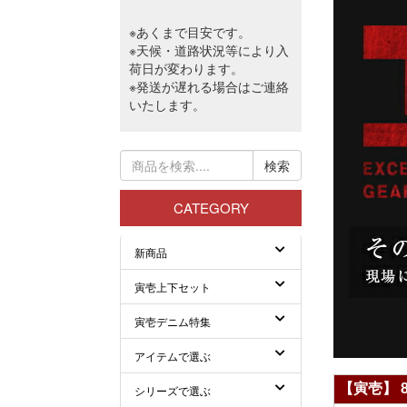
【寅壱】 8