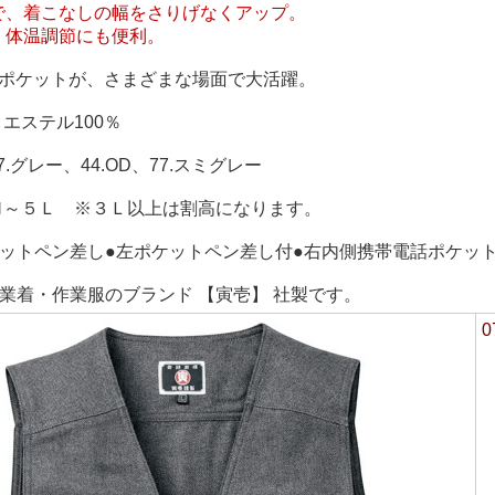
で、着こなしの幅をさりげなくアップ。
、体温調節にも便利。
のポケットが、さまざまな場面で大活躍。
リエステル100％
7.グレー、44.OD、77.スミグレー
/Ｍ～５Ｌ ※３Ｌ以上は割高になります。
ケットペン差し●左ポケットペン差し付●右内側携帯電話ポケッ
業着・作業服のブランド 【寅壱】 社製です。
0