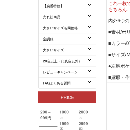
これ一枚
もちろん
内外6つ
■素材/ポ
■カラー/0
■サイズ
●左胸ポ
■鳶服・作