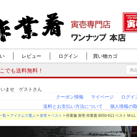
ゃいませ ゲストさん
クーポン情報
マイページ
ログイ
送料とお支払い方法について
個人情報の
一覧
>
アイテムで選ぶ
>
寅壱
>
ベスト
> 作業服 寅壱 作業着 8050-611 ベスト M-LL