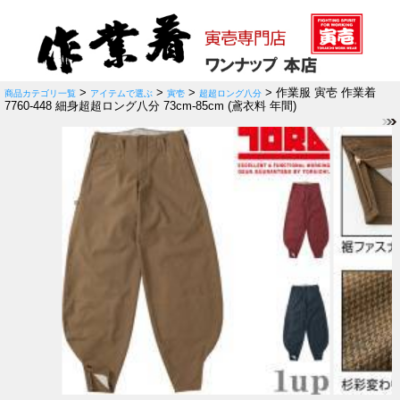
>
>
>
> 作業服 寅壱 作業着
商品カテゴリ一覧
アイテムで選ぶ
寅壱
超超ロング八分
7760-448 細身超超ロング八分 73cm-85cm (鳶衣料 年間)