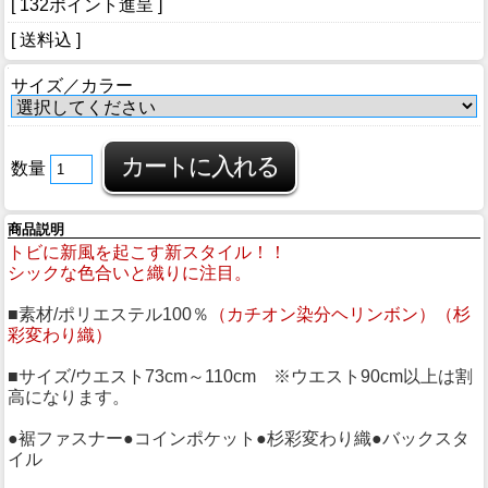
[ 132ポイント進呈 ]
[ 送料込 ]
サイズ／カラー
数量
商品説明
トビに新風を起こす新スタイル！！
シックな色合いと織りに注目。
■素材/ポリエステル100％
（カチオン染分ヘリンボン）（杉
彩変わり織）
■サイズ/ウエスト73cm～110cm ※ウエスト90cm以上は割
高になります。
●裾ファスナー●コインポケット●杉彩変わり織●バックスタ
イル