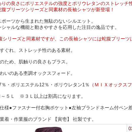
わりの良さにポリエステルの強度とポリウレタンのストレッチ
蛇腹プリーツシリーズと同素材の長袖シャツが新登場！
スポーツから生まれた無駄のないシルエット。
ンシャルな機能と動きやすさを応用した注目の逸品です。
0蛇腹シリーズと同素材ですが、この長袖シャツには蛇腹プリーツ
にすぐれ、ストレッチ性のある素材。
混のため、肌触りの良さもプラス。
味わいのある杢調オックスフォード。
87％・ポリエステル12％・ポリウレタン1％
（ＭＩＸオックスフ
/Ｍ～５Ｌ ※３Ｌ以上は割高になります。
ツ仕様●ファスナー付右胸ポケット●左袖ブランドネーム付ペン
業着・作業服のブランド 【寅壱】 社製です。
0