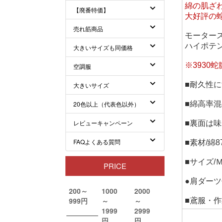
綿の肌ざ
大好評の
モーター
ハイポテ
※393
■耐久性
■綿高率
■裏面は
■素材/綿
■サイズ
●肩ダー
■鳶服・作