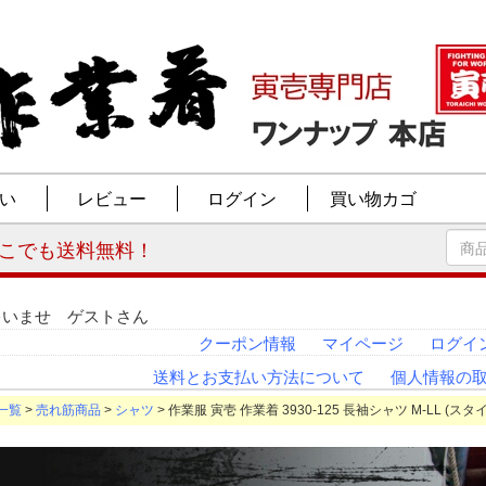
ゃいませ ゲストさん
クーポン情報
マイページ
ログイ
送料とお支払い方法について
個人情報の
一覧
>
売れ筋商品
>
シャツ
> 作業服 寅壱 作業着 3930-125 長袖シャツ M-LL (