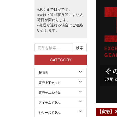
【寅壱】 3