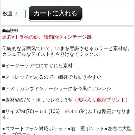
数量
商品説明
迷彩×トラ柄の妙、独創的ヴィンテージ感。
伝統的な雰囲気でいて、いまを意識させるカラーと素材感。
カジュアルなテイストもさりげなくミックス。
■イージーケア性にすぐれた素材
■ストレッチがあるので、細身でも動きやすい
■アメリカンヴィンテージワークを今風にアレンジ
■素材/綿97％・ポリウレタン3％
（虎柄入り迷彩プリント）
■サイズ/Ｍ(76)～５Ｌ(106) ※３Ｌ(94)以上は割高になりま
す。
●スマートフォン対応ポケット●右二重ポケット●左右に大型
カーゴポケット