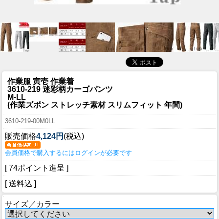
作業服 寅壱 作業着
3610-219 迷彩柄カーゴパンツ
M-LL
(作業ズボン ストレッチ素材 スリムフィット 年間)
3610-219-00M0LL
販売価格
4,124円
(税込)
会員価格で購入するにはログインが必要です
[ 74ポイント進呈 ]
[ 送料込 ]
サイズ／カラー