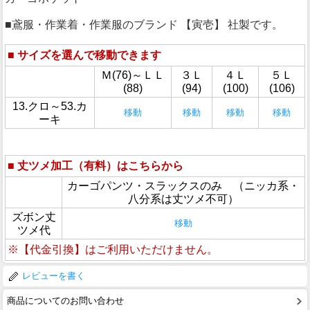
■鳶服・作業着・作業服のブランド 【寅壱】 社製です。
■
サイズを選んで移動できます
Ｍ(76)～ＬＬ
３Ｌ
４Ｌ
５Ｌ
(88)
(94)
(100)
(106)
13.クロ～53.カ
移動
移動
移動
移動
ーキ
■
丈ツメ加工（有料）はこちらから
カーゴパンツ・スラックスのみ （ニッカ系・
八分系は丈ツメ不可）
ズボン丈
移動
ツメ代
※【代金引換】はご利用いただけません。
レビューを書く
商品についてのお問い合わせ