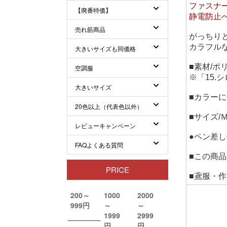
ファスナ
静電防止
がっちり
カラフル
■素材/ポ
※「15.
■カラー
■サイズ
●ペン差
■この商
■鳶服・作