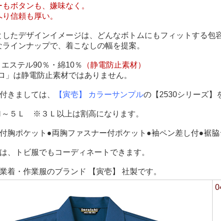
ーもボタンも、嫌味なく。
へり信頼も厚い。
としたデザインイメージは、どんなボトムにもフィットする包
なラインナップで、着こなしの幅を提案。
リエステル90％・綿10％
（静電防止素材）
シロ」は静電防止素材ではありません。
に付きましては、
【寅壱】 カラーサンプル
の【2530シリーズ
/Ｍ～５Ｌ ※３Ｌ以上は割高になります。
し付胸ポケット●両胸ファスナー付ポケット●袖ペン差し付●裾
品は、トビ服でもコーディネートできます。
業着・作業服のブランド 【寅壱】 社製です。
0