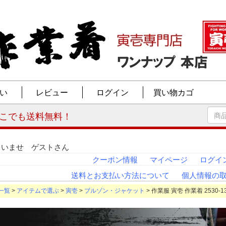
ゃいませ ゲストさん
クーポン情報
マイページ
ログイ
送料とお支払い方法について
個人情報の
一覧
>
アイテムで選ぶ
>
寅壱
>
ブルゾン・ジャケット
> 作業服 寅壱 作業着 2530-1