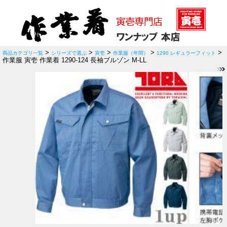
>
>
>
>
>
商品カテゴリ一覧
シリーズで選ぶ
寅壱
作業服（年間）
1290 レギュラーフィット
作業服 寅壱 作業着 1290-124 長袖ブルゾン M-LL