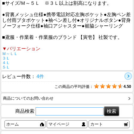
■サイズ/Ｍ～５Ｌ ※３Ｌ以上は割高になります。
●背裏メッシュ仕様●携帯電話対応左胸ポケット●左胸ペン差
し付雨ブタポケット●袖ペン差し付●オリジナルボタン●背身
ノーフォーク仕様●袖口アジャスター●裾脇シャーリング
■鳶服・作業着・作業服のブランド 【寅壱】 社製です。
▼バリエーション
Ｍ～ＬＬ
３Ｌ
４Ｌ
５Ｌ
レビュー件数：
4件
この商品の平均評価：
4.50
商品についてのお問い合わせ
商品検索
ホーム
マイページ
カート