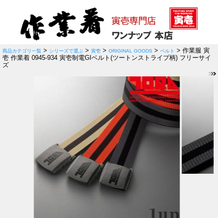
>
>
>
>
> 作業服 寅
商品カテゴリ一覧
シリーズで選ぶ
寅壱
ORIGINAL GOODS
ベルト
壱 作業着 0945-934 寅壱制電GIベルト(ツートンストライプ柄) フリーサイ
ズ