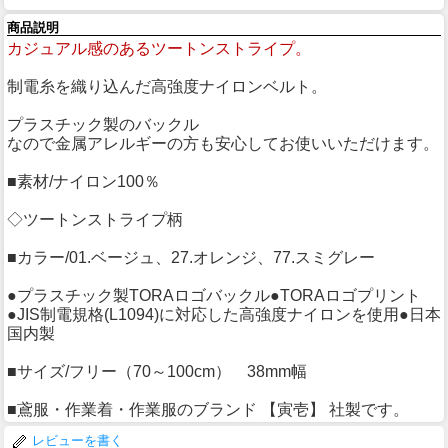
商品説明
カジュアル感のあるツートンストライプ。
制電糸を織り込んだ高強度ナイロンベルト。
プラスチック製のバックル
なので金属アレルギーの方も安心してお使いいただけます。
■素材/ナイロン100％
◇ツートンストライプ柄
■カラー/01.ベージュ、27.オレンジ、77.スミグレー
●プラスチック製TORAロゴバックル●TORAロゴプリント
●JIS制電規格(L1094)に対応した高強度ナイロンを使用●日本
国内製
■サイズ/フリー（70～100cm） 38mm幅
■鳶服・作業着・作業服のブランド 【寅壱】 社製です。
レビューを書く