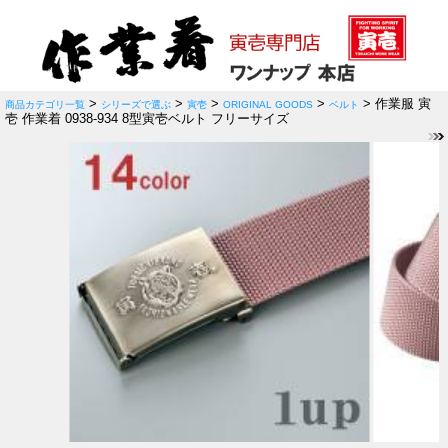
>
>
>
>
> 作業服 寅
商品カテゴリ一覧
シリーズで選ぶ
寅壱
ORIGINAL GOODS
ベルト
壱 作業着 0938-934 8型寅壱ベルト フリーサイズ