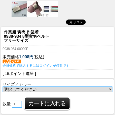
作業服 寅壱 作業着
0938-934 8型寅壱ベルト
フリーサイズ
0938-934-00000F
販売価格
1,008円
(税込)
会員価格で購入するにはログインが必要です
[ 18ポイント進呈 ]
サイズ／カラー
数量