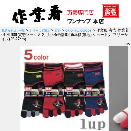
>
>
>
> 作業服 寅壱 作業着
商品カテゴリ一覧
シリーズで選ぶ
寅壱
ORIGINAL GOODS
0106-909 寅壱ソックス 2足組×4(合計8足)5本指(無地) ショート丈 フリーサ
イズ(25-27cm)