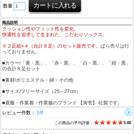
数量
商品説明
クッション性やフィット性を変化。
快適性を追求して生まれた、こだわりソックス。
※２足組×４（合計８足）のセット販売です。
ばら売りは行
っておりません。
■カラー/「黄・黒」、「赤・黒」、「白・黒」、「紺・黒」
の合計８足セット
■素材/ポリエステル・綿・その他
■サイズ/フリーサイズ（25～27cm）
■鳶服・作業着・作業服のブランド 【寅壱】 社製です。
レビュー件数：
1件
この商品の平均評価：
5.00