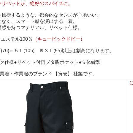
いリベットが、絶好のスパイスに。
を標榜するような、都会的なセンスが心地いい。
となく、スマート感を演出する一着。
面感を持つマテリアル、リベット仕様。
リエステル100％
（キュービックドビー）
(76)～５Ｌ(105) ※３Ｌ(95)以上は割高になります。
ック仕様●リベット付雨ブタ胸ポケット●立体縫製
業着・作業服のブランド 【寅壱】 社製です。
1