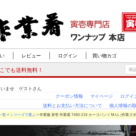
ゃいませ ゲストさん
クーポン情報
マイページ
ログイ
送料とお支払い方法について
個人情報の
一覧
>
シリーズで選ぶ
> 作業服 寅壱 作業着 7460-219 カーゴパンツ M-LL (作業ズ