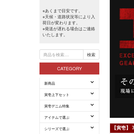
【寅壱】 7