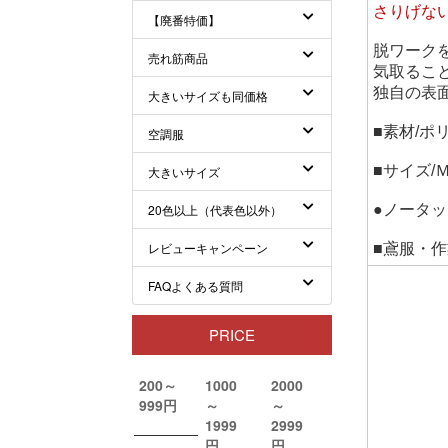
さりげな
脱ワーク
気取るこ
独自の表
■素材/ポ
■サイズ/Ｍ
●ノータ
■鳶服・作