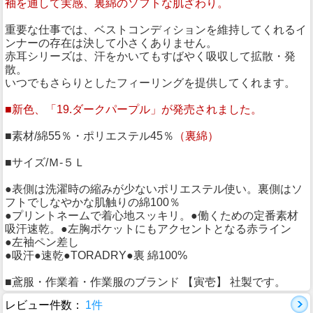
袖を通して実感、裏綿のソフトな肌ざわり。
重要な仕事では、ベストコンディションを維持してくれるイ
ンナーの存在は決して小さくありません。
赤耳シリーズは、汗をかいてもすばやく吸収して拡散・発
散。
いつでもさらりとしたフィーリングを提供してくれます。
■新色、「19.ダークパープル」が発売されました。
■素材/綿55％・ポリエステル45％
（裏綿）
■サイズ/Ｍ-５Ｌ
●表側は洗濯時の縮みが少ないポリエステル使い。裏側はソ
フトでしなやかな肌触りの綿100％
●プリントネームで着心地スッキリ。●働くための定番素材
吸汗速乾。●左胸ポケットにもアクセントとなる赤ライン
●左袖ペン差し
●吸汗●速乾●TORADRY●裏 綿100%
■鳶服・作業着・作業服のブランド 【寅壱】 社製です。
レビュー件数：
1件