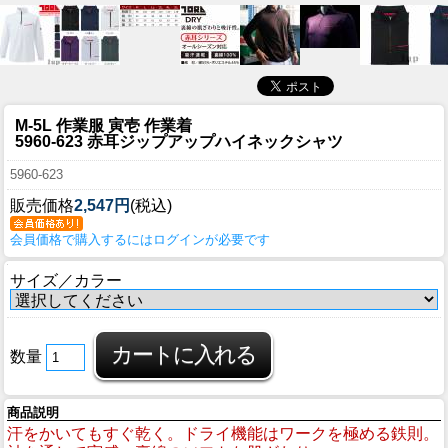
M-5L 作業服 寅壱 作業着
5960-623 赤耳ジップアップハイネックシャツ
5960-623
販売価格
2,547円
(税込)
会員価格で購入するにはログインが必要です
サイズ／カラー
数量
商品説明
汗をかいてもすぐ乾く。ドライ機能はワークを極める鉄則。