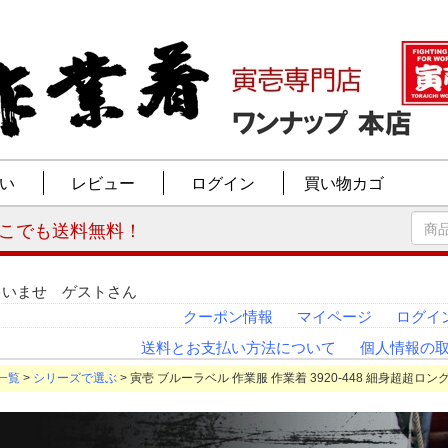
ゃいませ ゲストさん
クーポン情報
マイページ
ログイ
送料とお支払い方法について
個人情報の
一覧
>
シリーズで選ぶ
> 寅壱 ブルーラベル 作業服 作業着 3920-448 細身超超ロング八