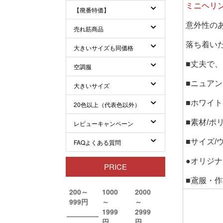
ミニヘリ
意外性の
落ち着い
■丈夫で
■ニュア
■ホワイ
■素材/ポ
■サイズ/
●オリジ
■鳶服・作