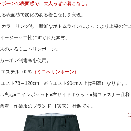
ンボーンの表面感で、大人っぽい着こなし。
ある表面感で変化のある着こなしを実現。
たカラーリングも、新鮮なボトムラインによってより上級の仕
、イージーケア性にすぐれた素材。
ンスのあるミニヘリンボーン。
トカーボン制電糸を使用。
リエステル100％
（ミニヘリンボーン）
ウエスト73～120cm ※ウエスト90cm以上は割高になります。
ナル裏地●コインポケット●右サイドポケット●裾ファスナー仕様
業着・作業服のブランド 【寅壱】 社製です。
1