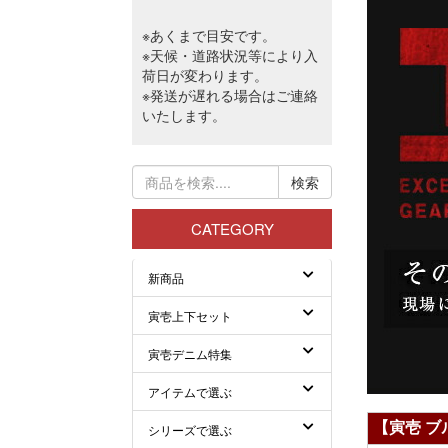
【寅壱 ブ