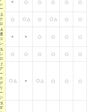
×
レ
ー
13.
ク
△
△
ロ
14.
濃
×
×
コ
ン
15.
シ
ロ
17.
ア
ー
ス
△
×
△
グ
リ
ー
ン
19.
ダ