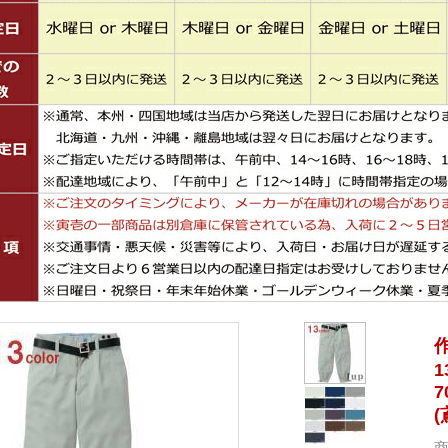
作
1
7
(
商