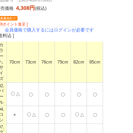
4,308円
販売価格
(税込)
 78ポイント進呈 ]
会員価格で購入するにはログインが必要です
 送料込 ]
カ
ラ
ー
＼
70cm
73cm
76cm
79cm
82cm
85cm
サ
イ
ズ
02.
パ
△
ー
ル
04.
コ
×
△
△
ン
07.
グ