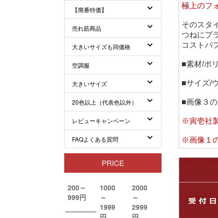
極上のフ
そのスタ
つねにプ
コストパ
■素材/ポ
■サイズ/
■画像３の
※寅壱社製
※画像１