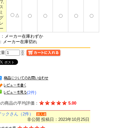
77.
ス
ミ
△
グ
レ
ー
△：
メーカー在庫わずか
：
メーカー在庫切れ
数量
(2件)
この商品の平均評価：
5.00
ザックさん（2件）
購入者
非公開
投稿日：2023年10月25日