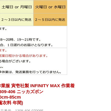
業服 寅壱社製 INFINITY MAX 作業着
309-406 ニッカズボン
0cm-85cm
鳶衣料 年間)
品番号 1309-406-070085