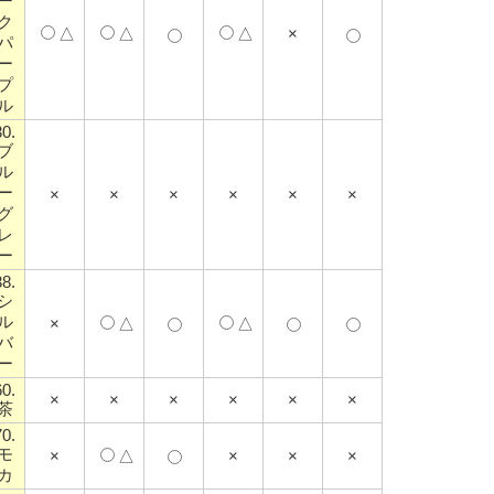
ー
ク
△
△
△
×
パ
ー
プ
ル
30.
ブ
ル
ー
×
×
×
×
×
×
グ
レ
ー
38.
シ
ル
×
△
△
バ
ー
60.
×
×
×
×
×
×
茶
70.
モ
×
△
×
×
×
カ