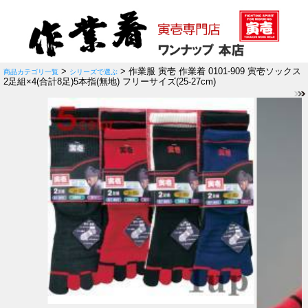
>
> 作業服 寅壱 作業着 0101-909 寅壱ソックス
商品カテゴリ一覧
シリーズで選ぶ
2足組×4(合計8足)5本指(無地) フリーサイズ(25-27cm)